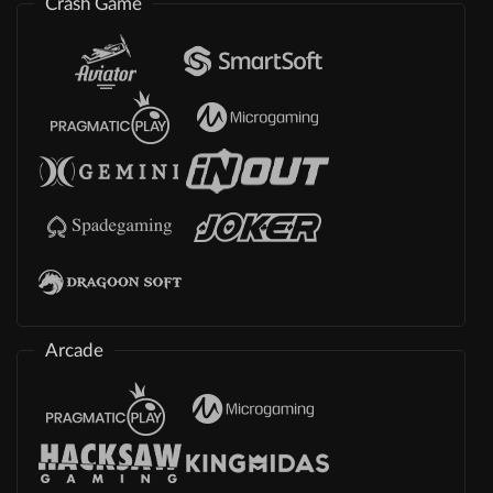
Crash Game
Arcade