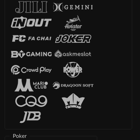
Poker