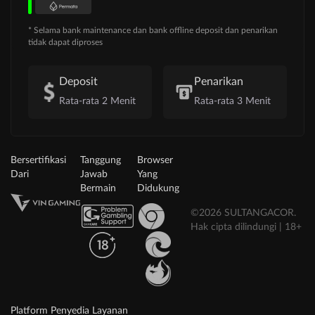
* Selama bank maintenance dan bank offline deposit dan penarikan
tidak dapat diproses
Deposit
Penarikan
Rata-rata 2 Menit
Rata-rata 3 Menit
Bersertifikasi
Tanggung
Browser
Dari
Jawab
Yang
Bermain
Didukung
©2026 SULTANGACOR.
Hak cipta dilindungi | 18+
Platform Penyedia Layanan