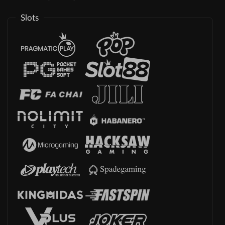
Slots