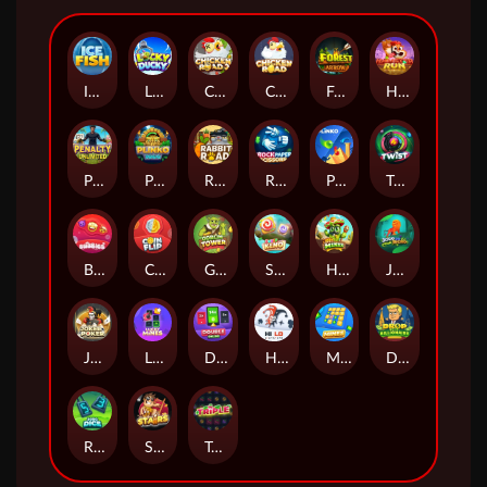
Ice Fish
Lucky Ducky
Chicken Road 2.0
Chicken Road
Forest Arrow
Hamster Run
Penalty Unlimited
Plinko Aztec
Rabbit Road
Rock Paper Scissors
Plinko 1000
Twist
Bubbles
Сoinflip
Goblin-tower
Sweet Keno
Hot-mines
Jogo Do Bicho
Joker Poker
Lucky mines
Double Online
Hilo Joker
Mines
Drop The Billionaire
Robo dice
Stairs
Triple