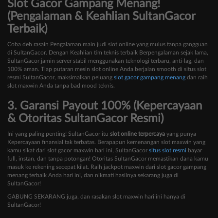
Slot Gacor Gampang Menang!
(Pengalaman & Keahlian SultanGacor
Terbaik)
Coba deh rasain Pengalaman main judi slot online yang mulus tanpa gangguan
di SultanGacor. Dengan Keahlian tim teknis terbaik Berpengalaman sejak lama,
SultanGacor jamin server stabil menggunakan teknologi terbaru, anti-lag, dan
100% aman. Tiap putaran mesin slot online Anda berjalan smooth di situs slot
resmi SultanGacor, maksimalkan peluang
slot gacor gampang menang
dan raih
slot maxwin Anda tanpa bad mood teknis.
3. Garansi Payout 100% (Kepercayaan
& Otoritas SultanGacor Resmi)
Ini yang paling penting! SultanGacor itu
slot online terpercaya
yang punya
Kepercayaan finansial tak terbatas. Berapapun kemenangan slot maxwin yang
kamu sikat dari slot gacor maxwin hari ini, SultanGacor
situs slot resmi
bayar
full, instan, dan tanpa potongan! Otoritas SultanGacor memastikan dana kamu
masuk ke rekening secepat kilat. Raih jackpot maxwin dari slot gacor gampang
menang terbaik Anda hari ini, dan nikmati hasilnya sekarang juga di
SultanGacor!
GABUNG SEKARANG juga, dan rasakan slot maxwin hari ini hanya di
SultanGacor!