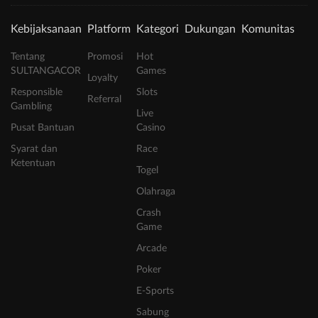
Kebijaksanaan
Platform
Kategori
Dukungan
Komunitas
Tentang
Promosi
Hot
SULTANGACOR
Games
Loyalty
Responsible
Slots
Referral
Gambling
Live
Pusat Bantuan
Casino
Syarat dan
Race
Ketentuan
Togel
Olahraga
Crash
Game
Arcade
Poker
E-Sports
Sabung