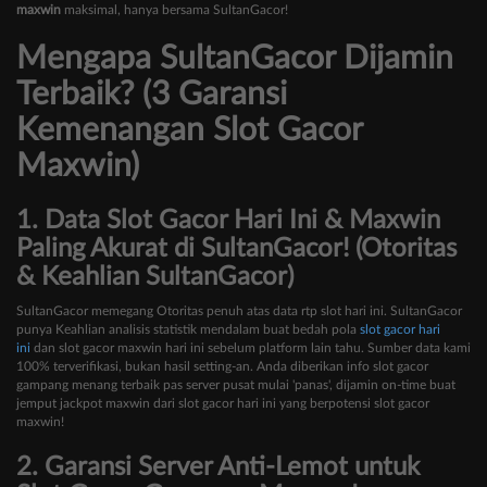
maxwin
maksimal, hanya bersama SultanGacor!
Mengapa SultanGacor Dijamin
Terbaik? (3 Garansi
Kemenangan Slot Gacor
Maxwin)
1. Data Slot Gacor Hari Ini & Maxwin
Paling Akurat di SultanGacor! (Otoritas
& Keahlian SultanGacor)
SultanGacor memegang Otoritas penuh atas data rtp slot hari ini. SultanGacor
punya Keahlian analisis statistik mendalam buat bedah pola
slot gacor hari
ini
dan slot gacor maxwin hari ini sebelum platform lain tahu. Sumber data kami
100% terverifikasi, bukan hasil setting-an. Anda diberikan info slot gacor
gampang menang terbaik pas server pusat mulai 'panas', dijamin on-time buat
jemput jackpot maxwin dari slot gacor hari ini yang berpotensi slot gacor
maxwin!
2. Garansi Server Anti-Lemot untuk