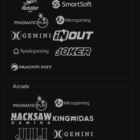
Arcade