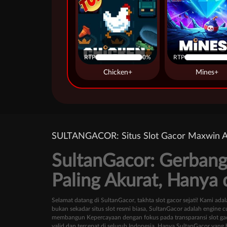
RTP
0%
RTP
Chicken+
Mines+
SULTANGACOR: Situs Slot Gacor Maxwin A
SultanGacor: Gerbang
Paling Akurat, Hanya 
Selamat datang di SultanGacor, takhta slot gacor sejati! Kami a
bukan sekadar situs slot resmi biasa, SultanGacor adalah engine 
membangun Kepercayaan dengan fokus pada transparansi slot gacor
valid dan tercepat di seluruh Indonesia. Hanya SultanGacor yang 