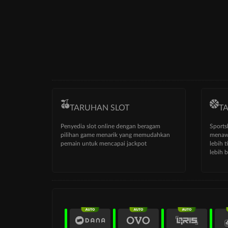
TARUHAN SLOT
T
Penyedia slot online dengan beragam
Sports
pilihan game menarik yang memudahkan
menawa
pemain untuk mencapai jackpot
lebih 
lebih 