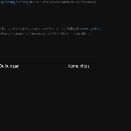
or gampang menang
dan raih slot maxwin Anda tanpa bad mood
kamu sikat dari slot gacor maxwin hari ini, SultanGacor
situs slot
lot gacor gampang menang terbaik Anda hari ini, dan nikmati
Dukungan
Komunitas