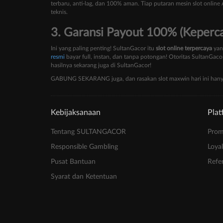
terbaru, anti-lag, dan 100% aman. Tiap putaran mesin slot online
teknis.
3. Garansi Payout 100% (Keperc
Ini yang paling penting! SultanGacor itu
slot online terpercaya
yang
resmi
bayar full, instan, dan tanpa potongan! Otoritas SultanGac
hasilnya sekarang juga di SultanGacor!
GABUNG SEKARANG juga, dan rasakan slot maxwin hari ini hanya
Kebijaksanaan
Plat
Tentang SULTANGACOR
Prom
Responsible Gambling
Loyal
Pusat Bantuan
Refer
Syarat dan Ketentuan