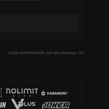
©2026 SULTANGACOR. Hak cipta dilindungi | 18+