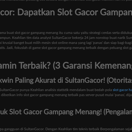
acor: Dapatkan Slot Gacor Gampa
ama buat slot gacor gampang menang itu cuma satu yaitu strategi cerdas serta didukun
mpun. Keahlian tim data analyst SultanGacor bekerja 24 jam nonstop buat narik Sumber
ni krusial banget buat milih mesin slot online mana yang lagi 'panas' dan siap bagi-bagi
astis. Jadi, fokuslah di game slot gacor gampang menang terbaik dengan peluang slot g
min Terbaik? (3 Garansi Kemenan
xwin Paling Akurat di SultanGacor! (Otorit
 SultanGacor punya Keahlian analisis statistik mendalam buat bedah pola
slot gacor ha
 diberikan info slot gacor gampang menang terbaik pas server pusat mulai 'panas', dij
ntuk Slot Gacor Gampang Menang! (Pengala
pa gangguan di SultanGacor. Dengan Keahlian tim teknis terbaik Berpengalaman seja