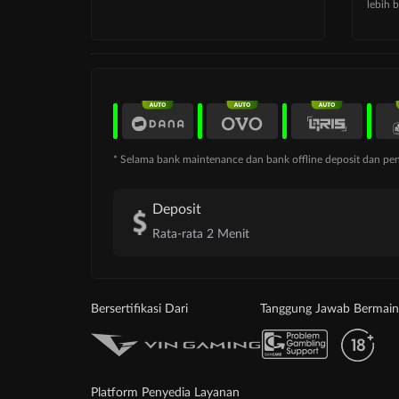
lebih 
* Selama bank maintenance dan bank offline deposit dan pen
Deposit
Rata-rata 2 Menit
Bersertifikasi Dari
Tanggung Jawab Bermain
Platform Penyedia Layanan