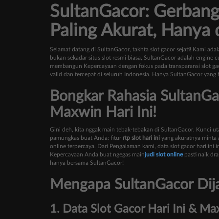
SultanGacor: Gerbang
Paling Akurat, Hanya 
Selamat datang di SultanGacor, takhta slot gacor sejati! Kami a
bukan sekadar situs slot resmi biasa, SultanGacor adalah engine 
membangun Kepercayaan dengan fokus pada transparansi slot gacor
valid dan tercepat di seluruh Indonesia. Hanya SultanGacor yang 
Bongkar Rahasia SultanG
Maxwin Hari Ini!
Gini deh, kita nggak main tebak-tebakan di SultanGacor. Kunci ut
pamungkas buat Anda: fitur
rtp slot hari ini
yang akuratnya minta a
online terpercaya. Dari Pengalaman kami, data slot gacor hari ini i
Kepercayaan Anda buat ngegas main
judi slot online
pasti naik dr
hanya bersama SultanGacor!
Mengapa SultanGacor Dija
1. Data Slot Gacor Hari Ini & Ma