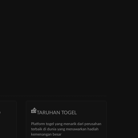
O
TARUHAN TOGEL
Platform togel yang menarik dari perusahan
terbaik di dunia yang menawarkan hadiah
kemenangan besar