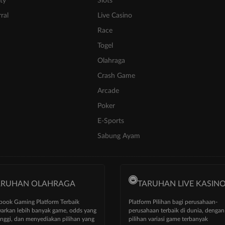
ty
Slots
ral
Live Casino
Race
Togel
Olahraga
Crash Game
Arcade
Poker
E-Sports
Sabung Ayam
ARUHAN OLAHRAGA
TARUHAN LIVE KASIN
book Gaming Platform Terbaik
Platform Pilihan bagi perusahaan-
rkan lebih banyak game, odds yang
perusahaan terbaik di dunia, dengan
tinggi, dan menyediakan pilihan yang
pilihan variasi game terbanyak