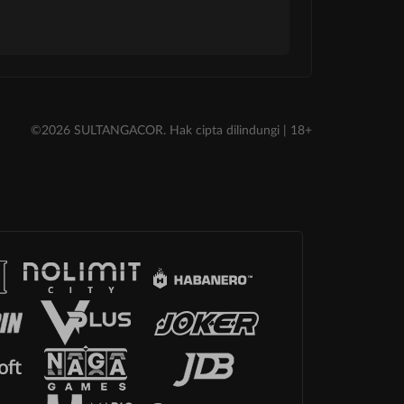
©2026 SULTANGACOR. Hak cipta dilindungi | 18+