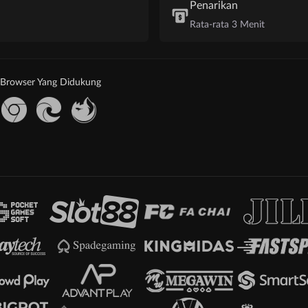
Penarikan
Rata-rata 3 Menit
Browser Yang Didukung