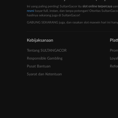
Ini yang paling penting! SultanGacor itu
slot online terpercaya
yang
resmi
bayar full, instan, dan tanpa potongan! Otoritas SultanGac
hasilnya sekarang juga di SultanGacor!
GABUNG SEKARANG juga, dan rasakan slot maxwin hari ini hanya
Kebijaksanaan
Plat
Tentang SULTANGACOR
Prom
Responsible Gambling
Loyal
Pusat Bantuan
Refer
Syarat dan Ketentuan