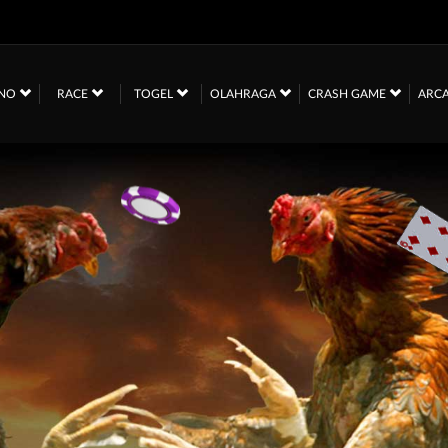
INO
RACE
TOGEL
OLAHRAGA
CRASH GAME
ARC