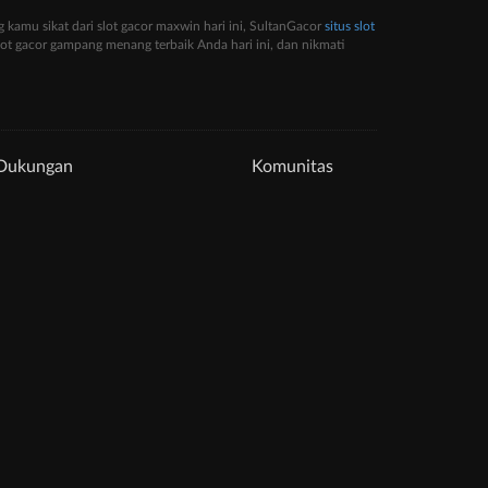
kamu sikat dari slot gacor maxwin hari ini, SultanGacor
situs slot
lot gacor gampang menang terbaik Anda hari ini, dan nikmati
Dukungan
Komunitas