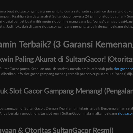
ama buat slot gacor gampang menang itu cuma satu yaitu strategi cerdas serta didukun
mpun. Keahlian tim data analyst SultanGacor bekerja 24 jam nonstop buat narik Sumber
ni krusial banget buat milih mesin slot online mana yang lagi 'panas' dan siap bagi-bagi
astis. Jadi, fokuslah di game slot gacor gampang menang terbaik dengan peluang slot g
min Terbaik? (3 Garansi Kemenan
xwin Paling Akurat di SultanGacor! (Otorit
 SultanGacor punya Keahlian analisis statistik mendalam buat bedah pola
slot gacor ha
 diberikan info slot gacor gampang menang terbaik pas server pusat mulai 'panas', dij
ntuk Slot Gacor Gampang Menang! (Pengala
pa gangguan di SultanGacor. Dengan Keahlian tim teknis terbaik Berpengalaman seja
 Anda berjalan smooth di situs slot resmi SultanGacor, maksimalkan peluang
slot gac
ayaan & Otoritas SultanGacor Resmi)