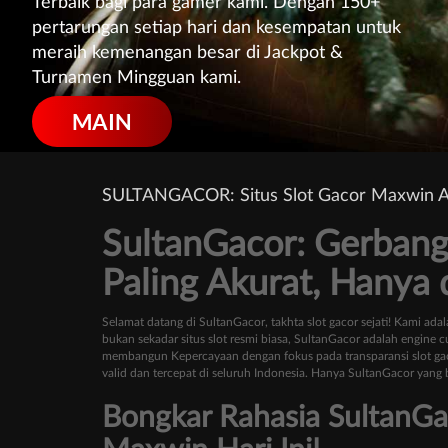
Terbaik bagi para gamer kami. Dengan 150+
pertarungan setiap hari dan kesempatan untuk
meraih kemenangan besar di Jackpot &
Turnamen Mingguan kami.
MAIN
SULTANGACOR: Situs Slot Gacor Maxwin A
SultanGacor: Gerbang
Paling Akurat, Hanya 
Selamat datang di SultanGacor, takhta slot gacor sejati! Kami a
bukan sekadar situs slot resmi biasa, SultanGacor adalah engine 
membangun Kepercayaan dengan fokus pada transparansi slot gacor
valid dan tercepat di seluruh Indonesia. Hanya SultanGacor yang 
Bongkar Rahasia SultanG