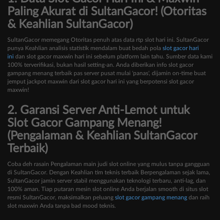
Paling Akurat di SultanGacor! (Otoritas
& Keahlian SultanGacor)
SultanGacor memegang Otoritas penuh atas data rtp slot hari ini. SultanGacor
punya Keahlian analisis statistik mendalam buat bedah pola
slot gacor hari
ini
dan slot gacor maxwin hari ini sebelum platform lain tahu. Sumber data kami
100% terverifikasi, bukan hasil setting-an. Anda diberikan info slot gacor
gampang menang terbaik pas server pusat mulai 'panas', dijamin on-time buat
jemput jackpot maxwin dari slot gacor hari ini yang berpotensi slot gacor
maxwin!
2. Garansi Server Anti-Lemot untuk
Slot Gacor Gampang Menang!
(Pengalaman & Keahlian SultanGacor
Terbaik)
Coba deh rasain Pengalaman main judi slot online yang mulus tanpa gangguan
di SultanGacor. Dengan Keahlian tim teknis terbaik Berpengalaman sejak lama,
SultanGacor jamin server stabil menggunakan teknologi terbaru, anti-lag, dan
100% aman. Tiap putaran mesin slot online Anda berjalan smooth di situs slot
resmi SultanGacor, maksimalkan peluang
slot gacor gampang menang
dan raih
slot maxwin Anda tanpa bad mood teknis.