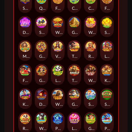
Stonelions
Quetzalcoatl
Fortune Horse
Crazy ATM
Crazy Money Rolling
Fortune Toto 4D
DISCO 777
Super Ace
Wealth Rolling
Golden Temple2
Wealth Rising 2
Super Clovers 2
MEOW DYNASTY
Gold Rush Blast
Vault Beauty Thief
The Age Of Navigation
ROMAN WARRIOR2
Legend of Aztec2
Fiesta de Mexicana
Gods of Egypt
Lucky Panda
Thor of Mars
Warlord Lu Bu
King's Return
Knife Throwing Show
Dragon's Expedition
Wilderness Lion
Goldmine Blast
Strike Storm
STAR Bingo
Rolling Panda
Woof-woof Paradise
Pluto Gems
Lucky Piggy
Gold Rush Party
Penguin Smash