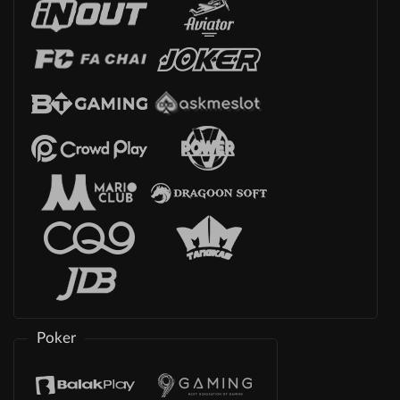
Poker