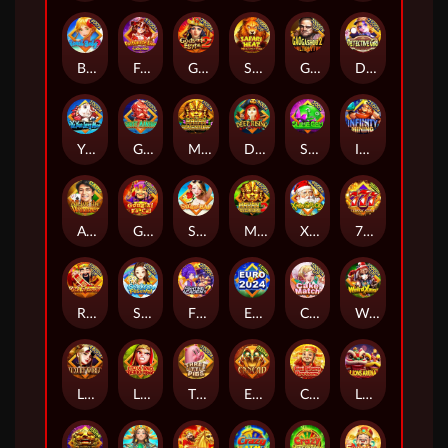
Beach Baby2
Fortunate Lion-Lucky Mix
Gods of Egypt2
SAFARI HEAT-MULTIPLY FUN
Gaogashou2 MULTIPLY FUN
Detective Girl
Yu Yue Long Men
Ghost Mansion
Mayan Adventure
Deep Rising
Slime Gem
Infinity Mining
All for the Winner
Gong Xi Fa Cai
Sugar Bar
Mayan Adventure2
X'mas Gift City
777-CLASSIC STYLE
Rich Fortune 2
Songkran Festival
Fighting Academy 2
EURO2024
CakeMatch
Weird Xmas
LUXURY WORLD
Little Red Riding Hood
Three Little Pigs
Ennead
Cai Shen Arrives!
Lion's area