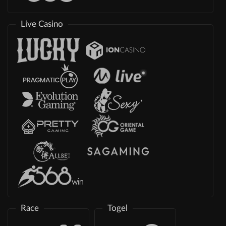
Live Casino
Race
Togel