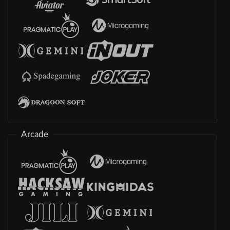
Arcade