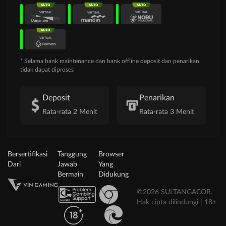
* Selama bank maintenance dan bank offline deposit dan penarikan
tidak dapat diproses
Deposit
Penarikan
Rata-rata 2 Menit
Rata-rata 3 Menit
Bersertifikasi
Tanggung
Browser
Dari
Jawab
Yang
Bermain
Didukung
©2026 SULTANGACOR.
Hak cipta dilindungi | 18+