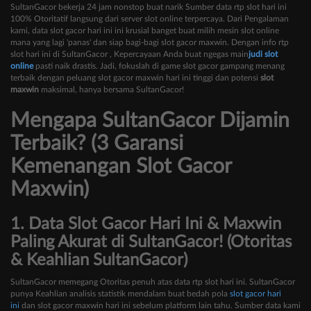
SultanGacor bekerja 24 jam nonstop buat narik Sumber data rtp slot hari ini
100% Otoritatif langsung dari server slot online terpercaya. Dari Pengalaman
kami, data slot gacor hari ini ini krusial banget buat milih mesin slot online
mana yang lagi 'panas' dan siap bagi-bagi slot gacor maxwin. Dengan info rtp
slot hari ini di SultanGacor , Kepercayaan Anda buat ngegas main
judi slot
online
pasti naik drastis. Jadi, fokuslah di game slot gacor gampang menang
terbaik dengan peluang slot gacor maxwin hari ini tinggi dan potensi
slot
maxwin
maksimal, hanya bersama SultanGacor!
Mengapa SultanGacor Dijamin
Terbaik? (3 Garansi
Kemenangan Slot Gacor
Maxwin)
1. Data Slot Gacor Hari Ini & Maxwin
Paling Akurat di SultanGacor! (Otoritas
& Keahlian SultanGacor)
SultanGacor memegang Otoritas penuh atas data rtp slot hari ini. SultanGacor
punya Keahlian analisis statistik mendalam buat bedah pola
slot gacor hari
ini
dan slot gacor maxwin hari ini sebelum platform lain tahu. Sumber data kami