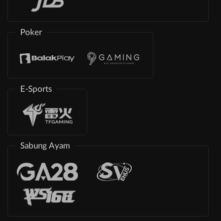
Poker
E-Sports
Sabung Ayam