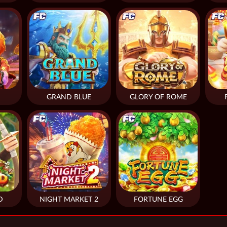
H
GRAND BLUE
GLORY OF ROME
D
NIGHT MARKET 2
FORTUNE EGG