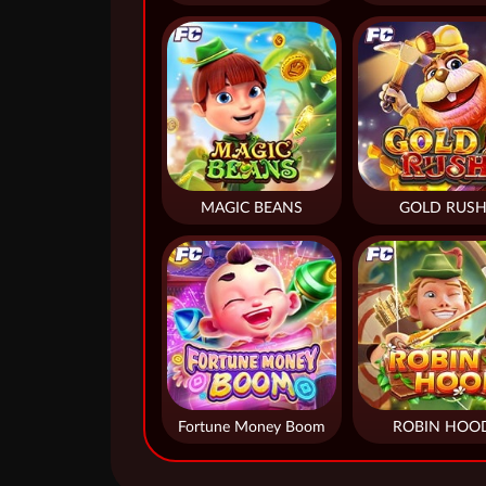
MAGIC BEANS
GOLD RUS
Fortune Money Boom
ROBIN HOO