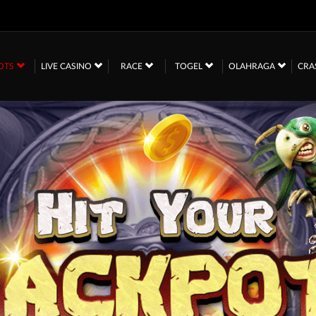
OTS
LIVE CASINO
RACE
TOGEL
OLAHRAGA
CRA