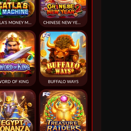
CATLA'S MONEY MACHINE
CHINESE NEW YEAR 2
WORD OF KING
BUFFALO WAYS