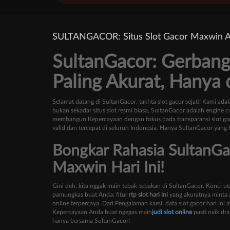
SULTANGACOR: Situs Slot Gacor Maxwin A
SultanGacor: Gerbang
Paling Akurat, Hanya 
Selamat datang di SultanGacor, takhta slot gacor sejati! Kami a
bukan sekadar situs slot resmi biasa, SultanGacor adalah engine 
membangun Kepercayaan dengan fokus pada transparansi slot gacor
valid dan tercepat di seluruh Indonesia. Hanya SultanGacor yang 
Bongkar Rahasia SultanG
Maxwin Hari Ini!
Gini deh, kita nggak main tebak-tebakan di SultanGacor. Kunci ut
pamungkas buat Anda: fitur
rtp slot hari ini
yang akuratnya minta a
online terpercaya. Dari Pengalaman kami, data slot gacor hari ini i
Kepercayaan Anda buat ngegas main
judi slot online
pasti naik dr
hanya bersama SultanGacor!