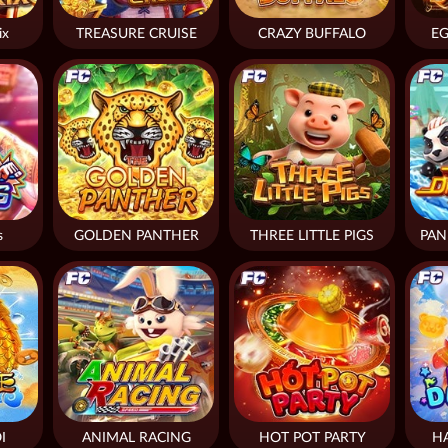
ix
TREASURE CRUISE
CRAZY BUFFALO
E
s
GOLDEN PANTHER
THREE LITTLE PIGS
I
ANIMAL RACING
HOT POT PARTY
H