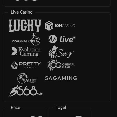
Live Casino
Race
Togel