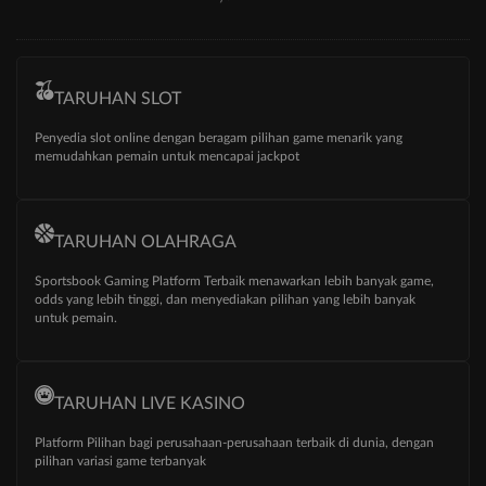
TARUHAN SLOT
Penyedia slot online dengan beragam pilihan game menarik yang
memudahkan pemain untuk mencapai jackpot
TARUHAN OLAHRAGA
Sportsbook Gaming Platform Terbaik menawarkan lebih banyak game,
odds yang lebih tinggi, dan menyediakan pilihan yang lebih banyak
untuk pemain.
TARUHAN LIVE KASINO
Platform Pilihan bagi perusahaan-perusahaan terbaik di dunia, dengan
pilihan variasi game terbanyak