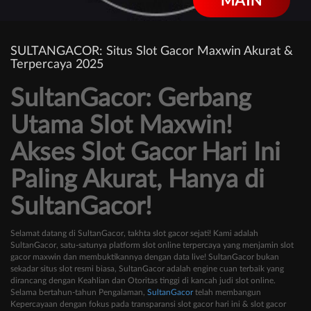
SULTANGACOR: Situs Slot Gacor Maxwin Akurat &
Terpercaya 2025
SultanGacor: Gerbang
Utama Slot Maxwin!
Akses Slot Gacor Hari Ini
Paling Akurat, Hanya di
SultanGacor!
Selamat datang di SultanGacor, takhta slot gacor sejati! Kami adalah
SultanGacor, satu-satunya platform slot online terpercaya yang menjamin slot
gacor maxwin dan membuktikannya dengan data live! SultanGacor bukan
sekadar situs slot resmi biasa, SultanGacor adalah engine cuan terbaik yang
dirancang dengan Keahlian dan Otoritas tinggi di kancah judi slot online.
Selama bertahun-tahun Pengalaman,
SultanGacor
telah membangun
Kepercayaan dengan fokus pada transparansi slot gacor hari ini & slot gacor