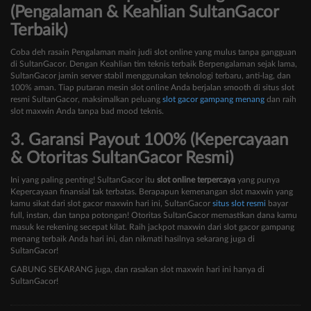
(Pengalaman & Keahlian SultanGacor
Terbaik)
Coba deh rasain Pengalaman main judi slot online yang mulus tanpa gangguan
di SultanGacor. Dengan Keahlian tim teknis terbaik Berpengalaman sejak lama,
SultanGacor jamin server stabil menggunakan teknologi terbaru, anti-lag, dan
100% aman. Tiap putaran mesin slot online Anda berjalan smooth di situs slot
resmi SultanGacor, maksimalkan peluang
slot gacor gampang menang
dan raih
slot maxwin Anda tanpa bad mood teknis.
3. Garansi Payout 100% (Kepercayaan
& Otoritas SultanGacor Resmi)
Ini yang paling penting! SultanGacor itu
slot online terpercaya
yang punya
Kepercayaan finansial tak terbatas. Berapapun kemenangan slot maxwin yang
kamu sikat dari slot gacor maxwin hari ini, SultanGacor
situs slot resmi
bayar
full, instan, dan tanpa potongan! Otoritas SultanGacor memastikan dana kamu
masuk ke rekening secepat kilat. Raih jackpot maxwin dari slot gacor gampang
menang terbaik Anda hari ini, dan nikmati hasilnya sekarang juga di
SultanGacor!
GABUNG SEKARANG juga, dan rasakan slot maxwin hari ini hanya di
SultanGacor!